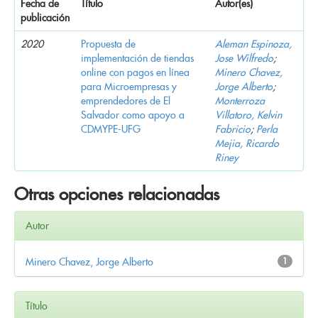
Fecha de
Título
Autor(es)
publicación
2020
Propuesta de
Aleman Espinoza,
implementación de tiendas
Jose Wilfredo
;
online con pagos en línea
Minero Chavez,
para Microempresas y
Jorge Alberto
;
emprendedores de El
Monterroza
Salvador como apoyo a
Villatoro, Kelvin
CDMYPE-UFG
Fabricio
;
Perla
Mejia, Ricardo
Riney
Otras opciones relacionadas
Autor
Minero Chavez, Jorge Alberto
1
Título