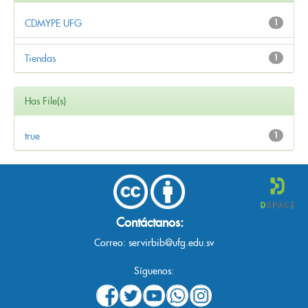
CDMYPE UFG
1
Tiendas
1
Has File(s)
true
1
Contáctanos:
Correo:
servirbib@ufg.edu.sv
Síguenos: