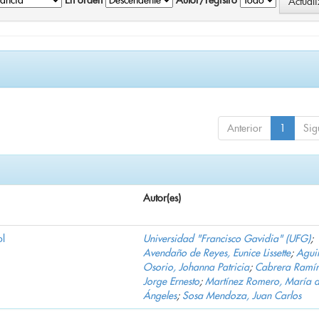
En orden
Autor/registro
Anterior
1
Sig
Autor(es)
ol
Universidad "Francisco Gavidia" (UFG)
;
Avendaño de Reyes, Eunice Lissette
;
Agui
Osorio, Johanna Patricia
;
Cabrera Ramír
Jorge Ernesto
;
Martínez Romero, María d
Ángeles
;
Sosa Mendoza, Juan Carlos