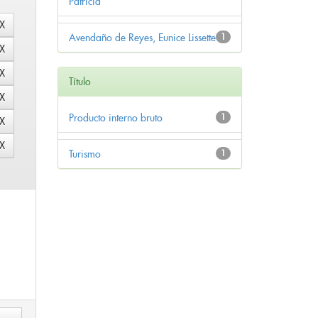
Patricia
Avendaño de Reyes, Eunice Lissette
1
Título
Producto interno bruto
1
Turismo
1