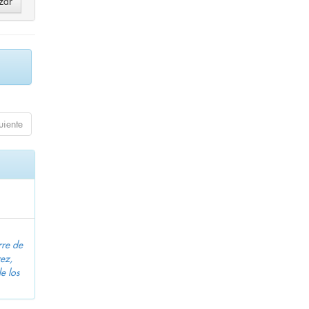
uiente
rre de
ez,
e los