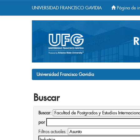
UNIVERSIDAD FRANCISCO GAVIDIA
Página de in
Skip
navigation
Universidad Francisco Gavidia
Buscar
Buscar:
por
Filtros actuales: