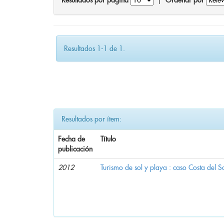
Resultados por página
|
Ordenar por
Resultados 1-1 de 1.
Resultados por ítem:
Fecha de
Título
publicación
2012
Turismo de sol y playa : caso Costa del S