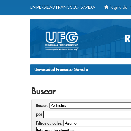
UNIVERSIDAD FRANCISCO GAVIDIA
Página de in
Skip
navigation
Universidad Francisco Gavidia
Buscar
Buscar:
por
Filtros actuales: