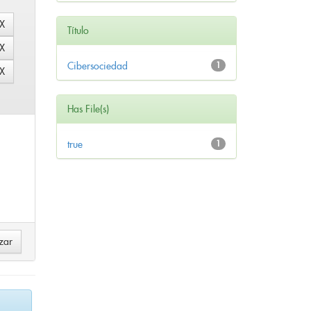
Título
Cibersociedad
1
Has File(s)
true
1