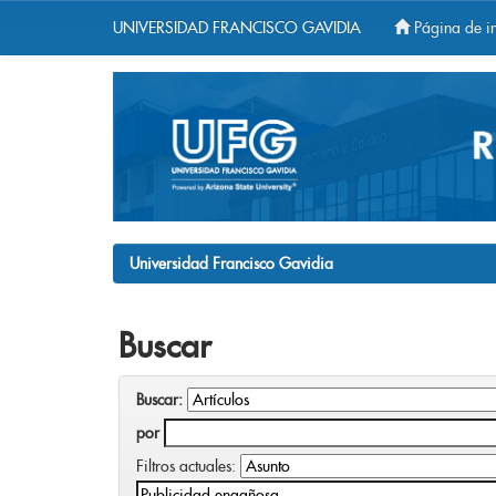
UNIVERSIDAD FRANCISCO GAVIDIA
Página de in
Skip
navigation
Universidad Francisco Gavidia
Buscar
Buscar:
por
Filtros actuales: