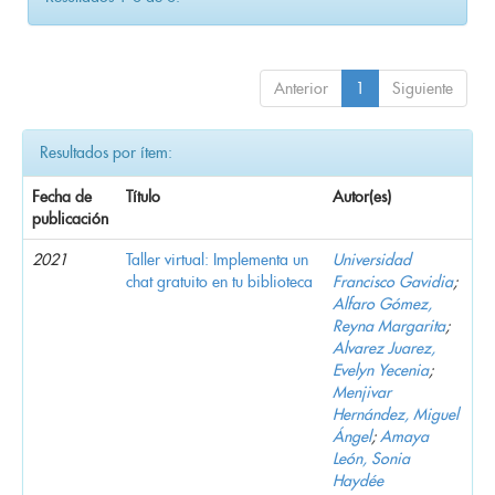
Anterior
1
Siguiente
Resultados por ítem:
Fecha de
Título
Autor(es)
publicación
2021
Taller virtual: Implementa un
Universidad
chat gratuito en tu biblioteca
Francisco Gavidia
;
Alfaro Gómez,
Reyna Margarita
;
Alvarez Juarez,
Evelyn Yecenia
;
Menjivar
Hernández, Miguel
Ángel
;
Amaya
León, Sonia
Haydée