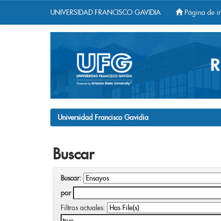
UNIVERSIDAD FRANCISCO GAVIDIA
Página de in
Skip
navigation
Universidad Francisco Gavidia
Buscar
Buscar:
por
Filtros actuales: