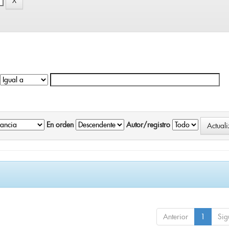
En orden
Autor/registro
Anterior
1
Sig