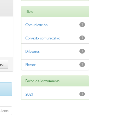
Título
Comunicación
1
Contexto comunicativo
1
Difusores
1
Elector
1
Fecha de lanzamiento
2021
1
uiente