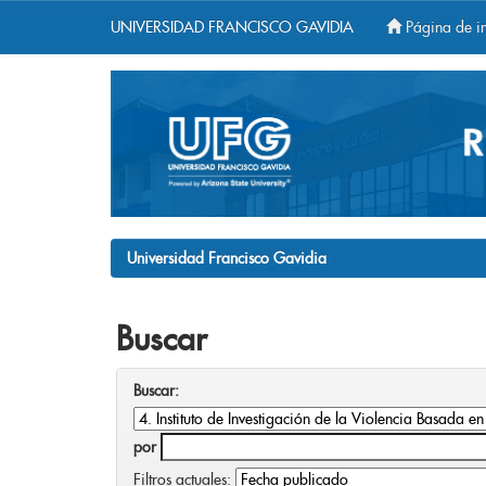
UNIVERSIDAD FRANCISCO GAVIDIA
Página de in
Skip
navigation
Universidad Francisco Gavidia
Buscar
Buscar:
por
Filtros actuales: