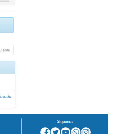
uiente
 Basada
Síguenos: