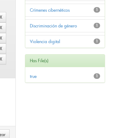
Crímenes cibernéticos
1
Discriminación de género
1
Violencia digital
1
Has File(s)
true
1