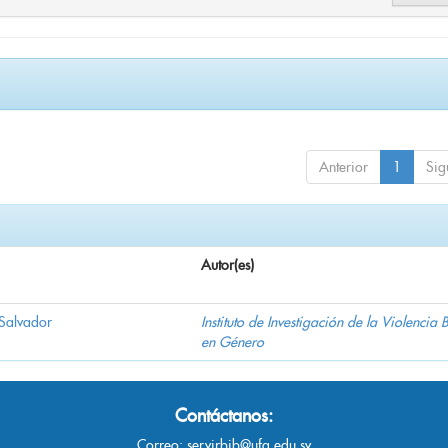
Anterior
1
Sig
Autor(es)
 Salvador
Instituto de Investigación de la Violencia
en Género
Contáctanos:
Correo:
servirbib@ufg.edu.sv