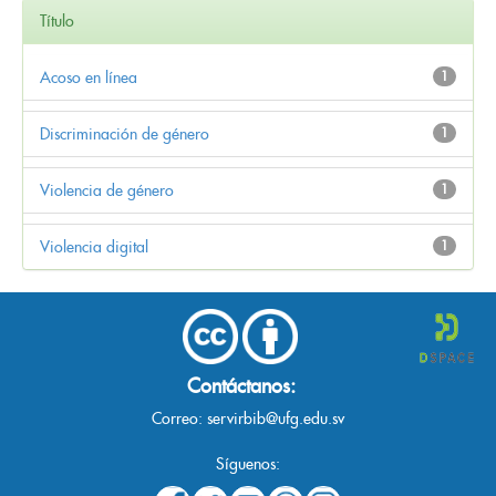
Título
Acoso en línea
1
Discriminación de género
1
Violencia de género
1
Violencia digital
1
Contáctanos:
Correo:
servirbib@ufg.edu.sv
Síguenos: