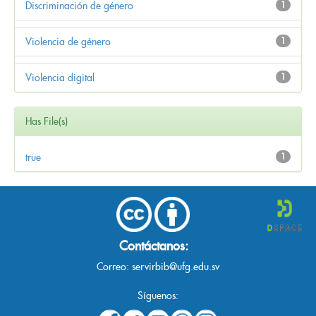
Discriminación de género
1
Violencia de género
1
Violencia digital
1
Has File(s)
true
1
Contáctanos:
Correo:
servirbib@ufg.edu.sv
Síguenos: