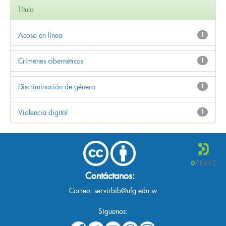
Título
Acoso en línea
1
Crímenes cibernéticos
1
Discriminación de género
1
Violencia digital
1
Contáctanos:
Correo:
servirbib@ufg.edu.sv
Síguenos: