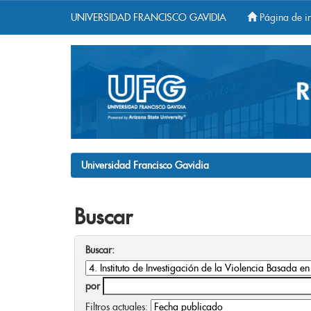
UNIVERSIDAD FRANCISCO GAVIDIA
Página de in
Skip
navigation
Universidad Francisco Gavidia
Buscar
Buscar:
por
Filtros actuales: