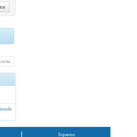
uiente
 Basada
Síguenos: