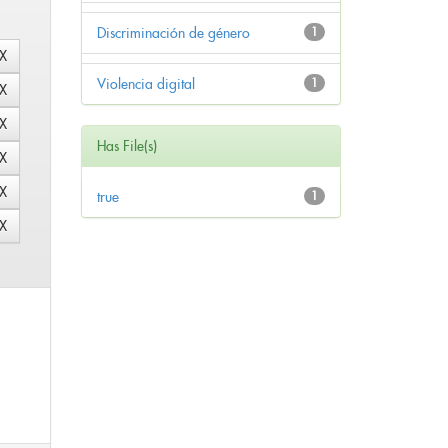
Discriminación de género
1
Violencia digital
1
Has File(s)
true
1