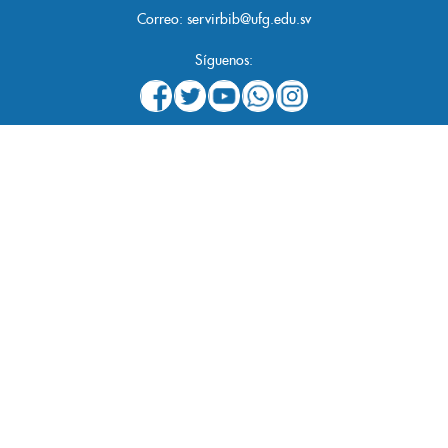
Correo:
servirbib@ufg.edu.sv
Síguenos: