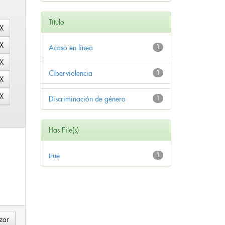
Título
Acoso en línea
1
Ciberviolencia
1
Discriminación de género
1
Has File(s)
true
1