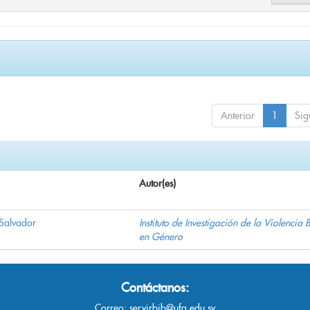
Anterior
1
Sig
Autor(es)
 Salvador
Instituto de Investigación de la Violencia
en Género
Contáctanos:
Correo:
servirbib@ufg.edu.sv