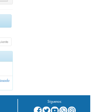
uiente
 Basada
Síguenos: