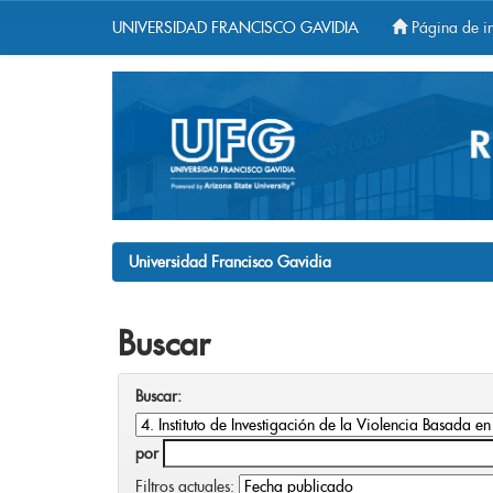
UNIVERSIDAD FRANCISCO GAVIDIA
Página de in
Skip
navigation
Universidad Francisco Gavidia
Buscar
Buscar:
por
Filtros actuales: