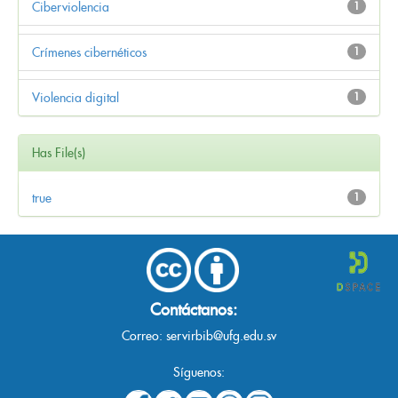
Ciberviolencia
1
Crímenes cibernéticos
1
Violencia digital
1
Has File(s)
true
1
Contáctanos:
Correo:
servirbib@ufg.edu.sv
Síguenos: