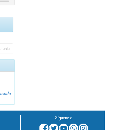
uiente
 Basada
Síguenos: