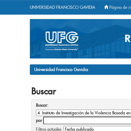
UNIVERSIDAD FRANCISCO GAVIDIA
Página de in
Skip
navigation
Universidad Francisco Gavidia
Buscar
Buscar:
por
Filtros actuales: