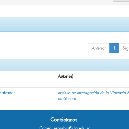
Anterior
1
Sig
Autor(es)
 Salvador
Instituto de Investigación de la Violencia
en Género
Contáctanos:
Correo:
servirbib@ufg.edu.sv