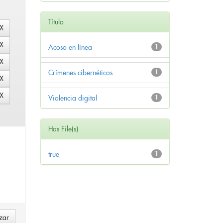
Título
Acoso en línea
1
Crímenes cibernéticos
1
Violencia digital
1
Has File(s)
true
1