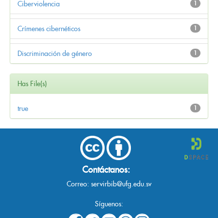
Ciberviolencia
1
Crímenes cibernéticos
1
Discriminación de género
1
Has File(s)
true
1
Contáctanos:
Correo:
servirbib@ufg.edu.sv
Síguenos: