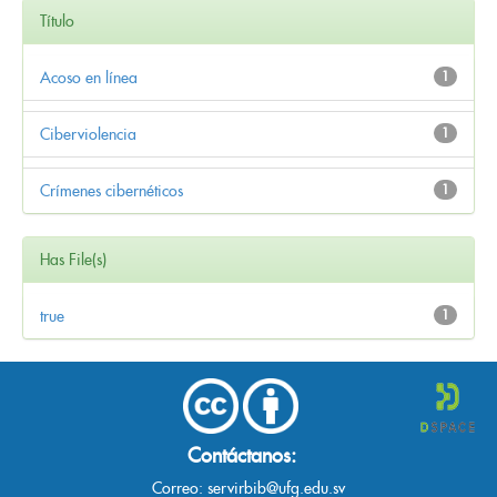
Título
Acoso en línea
1
Ciberviolencia
1
Crímenes cibernéticos
1
Has File(s)
true
1
Contáctanos:
Correo:
servirbib@ufg.edu.sv