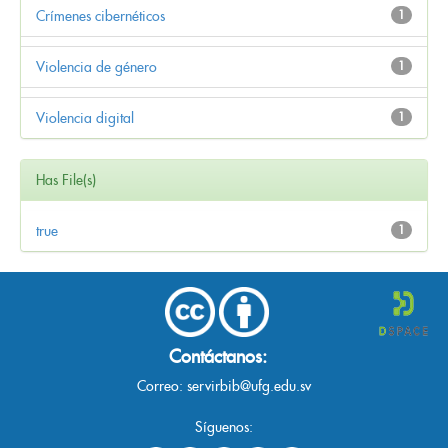
Crímenes cibernéticos
1
Violencia de género
1
Violencia digital
1
Has File(s)
true
1
Contáctanos:
Correo:
servirbib@ufg.edu.sv
Síguenos: