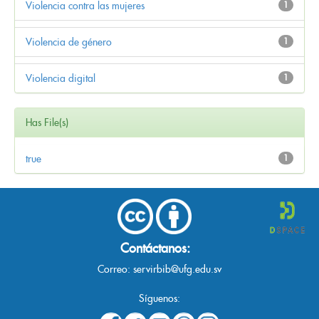
Violencia contra las mujeres
1
Violencia de género
1
Violencia digital
1
Has File(s)
true
1
Contáctanos:
Correo:
servirbib@ufg.edu.sv
Síguenos: