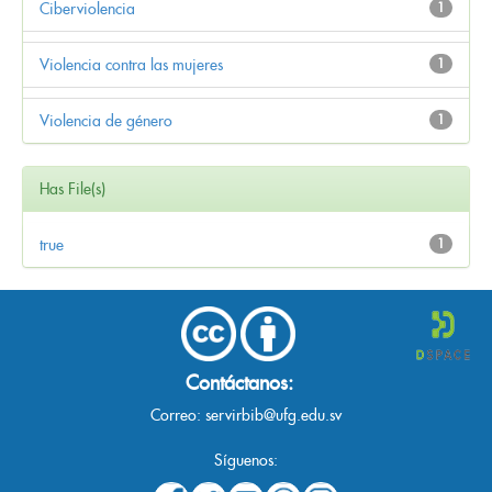
Ciberviolencia
1
Violencia contra las mujeres
1
Violencia de género
1
Has File(s)
true
1
Contáctanos:
Correo:
servirbib@ufg.edu.sv
Síguenos: