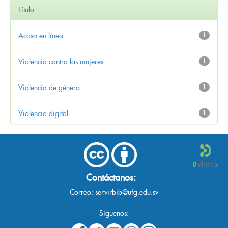
Título
Acoso en línea
1
Violencia contra las mujeres
1
Violencia de género
1
Violencia digital
1
Contáctanos:
Correo:
servirbib@ufg.edu.sv
Síguenos: