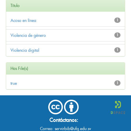
Título
Acoso en línea
1
Violencia de género
1
Violencia digital
1
Has File(s)
true
1
Contáctanos:
Correo:
servirbib@ufg.edu.sv