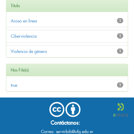
Título
Acoso en línea
1
Ciberviolencia
1
Violencia de género
1
Has File(s)
true
1
Contáctanos:
Correo:
servirbib@ufg.edu.sv