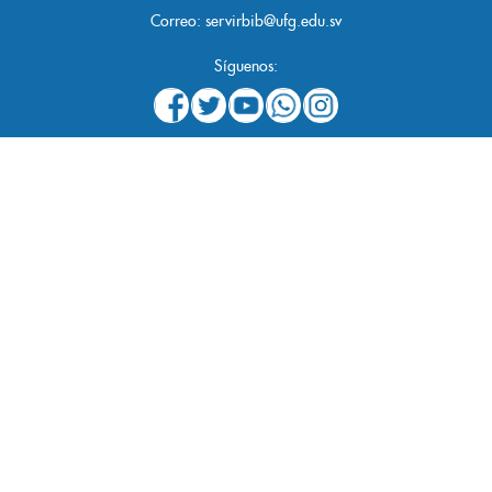
Correo:
servirbib@ufg.edu.sv
Síguenos: