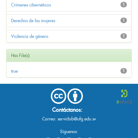
Crímenes cibernéticos
1
Derechos de las mujeres
1
Violencia de género
1
Has File(s)
true
1
Contáctanos:
Correo:
servirbib@ufg.edu.sv
Síguenos: