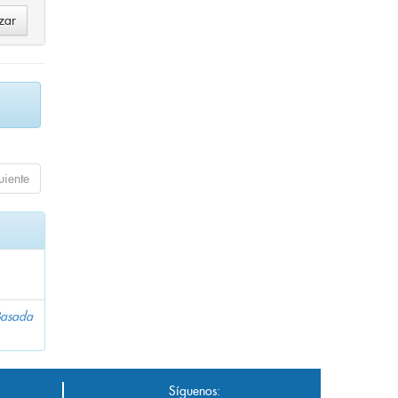
uiente
 Basada
Síguenos: