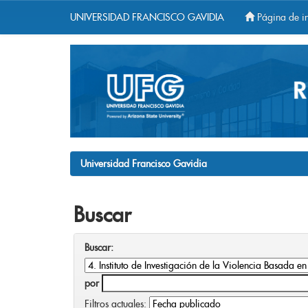
UNIVERSIDAD FRANCISCO GAVIDIA
Página de in
Skip
navigation
Universidad Francisco Gavidia
Buscar
Buscar:
por
Filtros actuales: