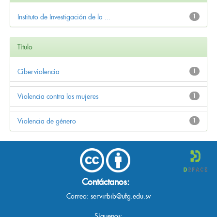
Instituto de Investigación de la ...
1
Título
Ciberviolencia
1
Violencia contra las mujeres
1
Violencia de género
1
Contáctanos:
Correo:
servirbib@ufg.edu.sv
Síguenos: