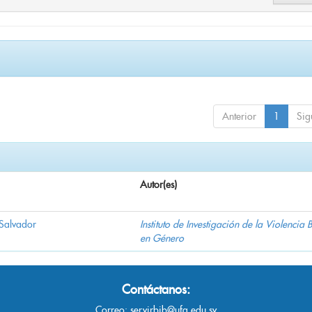
Anterior
1
Sig
Autor(es)
 Salvador
Instituto de Investigación de la Violencia
en Género
Contáctanos:
Correo:
servirbib@ufg.edu.sv