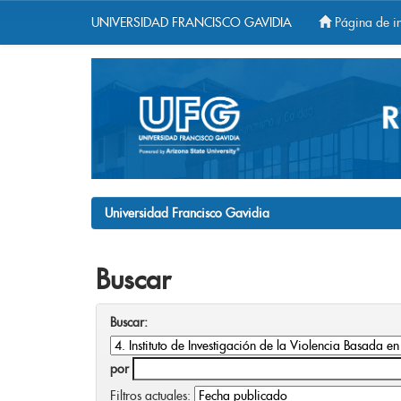
UNIVERSIDAD FRANCISCO GAVIDIA
Página de in
Skip
navigation
Universidad Francisco Gavidia
Buscar
Buscar:
por
Filtros actuales: