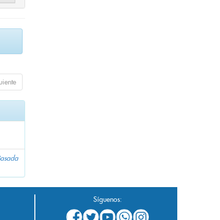
uiente
 Basada
Síguenos: