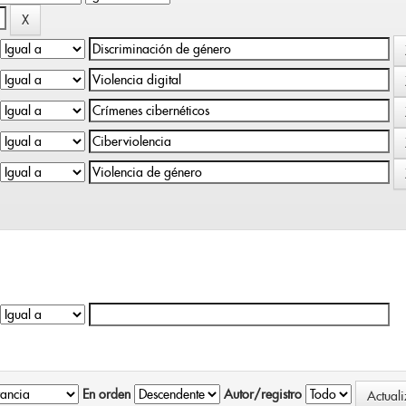
En orden
Autor/registro