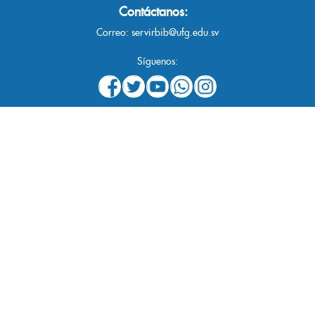
Contáctanos:
Correo:
servirbib@ufg.edu.sv
Síguenos: