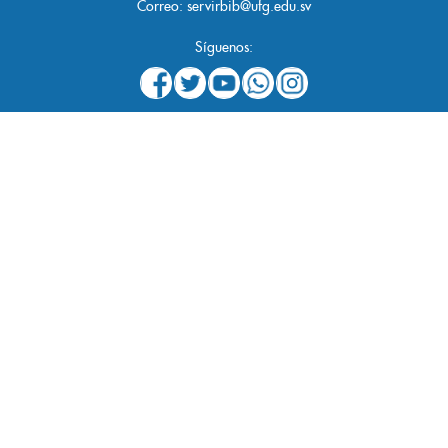
Correo:
servirbib@ufg.edu.sv
Síguenos: