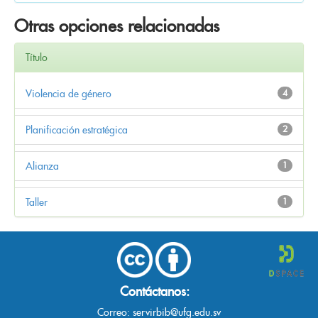
Otras opciones relacionadas
Título
Violencia de género
4
Planificación estratégica
2
Alianza
1
Taller
1
Contáctanos:
Correo:
servirbib@ufg.edu.sv