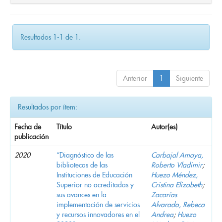
Resultados 1-1 de 1.
Anterior
1
Siguiente
Resultados por ítem:
Fecha de
Título
Autor(es)
publicación
2020
“Diagnóstico de las
Carbajal Amaya,
bibliotecas de las
Roberto Vladimir
;
Instituciones de Educación
Huezo Méndez,
Superior no acreditadas y
Cristina Elizabeth
;
sus avances en la
Zacarías
implementación de servicios
Alvarado, Rebeca
y recursos innovadores en el
Andrea
;
Huezo