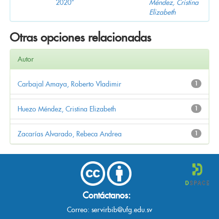
2020”
Méndez, Cristina
Elizabeth
Otras opciones relacionadas
Autor
Carbajal Amaya, Roberto Vladimir
1
Huezo Méndez, Cristina Elizabeth
1
Zacarías Alvarado, Rebeca Andrea
1
Contáctanos:
Correo:
servirbib@ufg.edu.sv