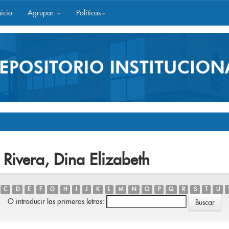
icio
Agrupar
Políticas
 Rivera, Dina Elizabeth
C
D
E
F
G
H
I
J
K
L
M
N
O
P
Q
R
S
T
U
O introducir las primeras letras: