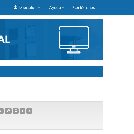
Depositar
Ayuda
Contáctanos
V
W
X
Y
Z