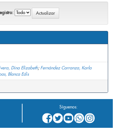
gistro:
vera, Dina Elizabeth
;
Fernández Carranza, Karla
pas, Blanca Edis
Síguenos: