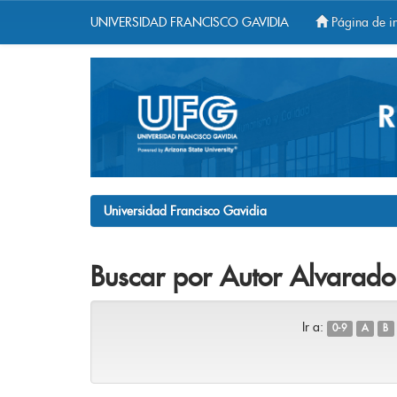
UNIVERSIDAD FRANCISCO GAVIDIA
Página de in
Skip
navigation
Universidad Francisco Gavidia
Buscar por Autor Alvarado
Ir a:
0-9
A
B