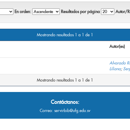
En orden:
Resultados por página
Autor/Re
Mostrando resultados 1 a 1 de 1
Autor(es)
Alvarado Ri
Liliana
;
Ser
Mostrando resultados 1 a 1 de 1
Contáctanos:
Correo:
servirbib@ufg.edu.sv