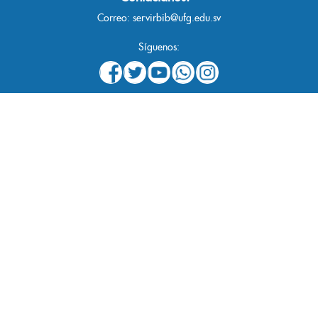
Correo:
servirbib@ufg.edu.sv
Síguenos: