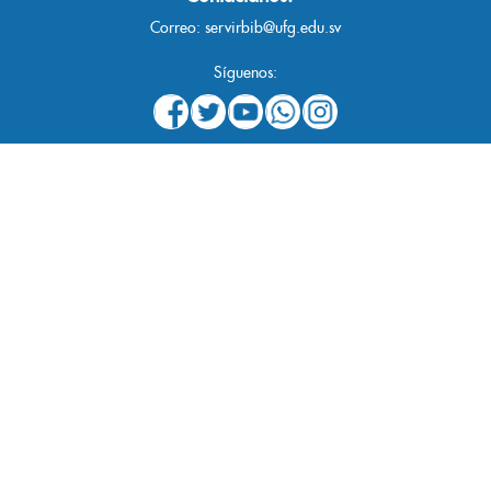
Correo:
servirbib@ufg.edu.sv
Síguenos: