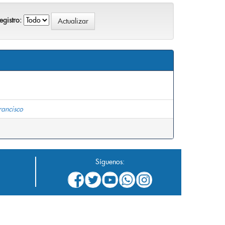
gistro:
rancisco
Síguenos: