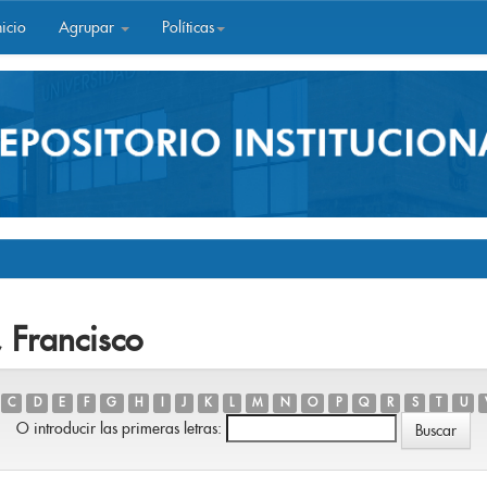
icio
Agrupar
Políticas
 Francisco
C
D
E
F
G
H
I
J
K
L
M
N
O
P
Q
R
S
T
U
O introducir las primeras letras: