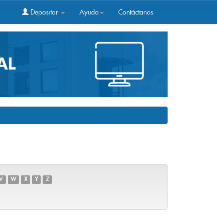
Depositar
Ayuda
Contáctanos
V
W
X
Y
Z