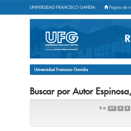
UNIVERSIDAD FRANCISCO GAVIDIA
Página de in
Skip
navigation
Universidad Francisco Gavidia
Buscar por Autor Espinosa,
Ir a:
0-9
A
B