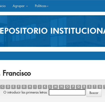
icio
Agrupar
Políticas
 Francisco
C
D
E
F
G
H
I
J
K
L
M
N
O
P
Q
R
S
T
U
O introducir las primeras letras: