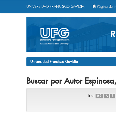
UNIVERSIDAD FRANCISCO GAVIDIA
Página de in
Skip
navigation
Universidad Francisco Gavidia
Buscar por Autor Espinosa,
Ir a:
0-9
A
B