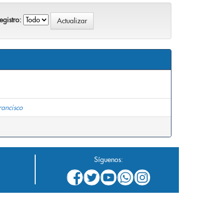
gistro:
rancisco
Síguenos: