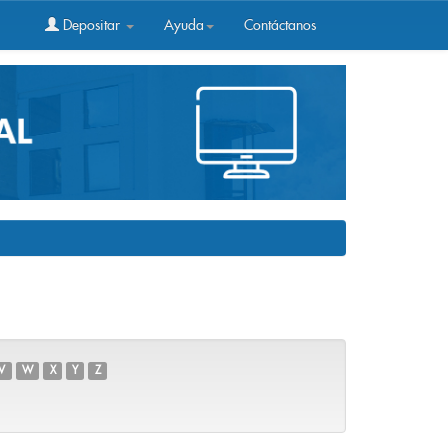
Depositar
Ayuda
Contáctanos
V
W
X
Y
Z