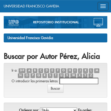
UNIVERSIDAD FRANCISCO GAVIDIA
Skip
navigation
Universidad Francisco Gavidia
Buscar por Autor Pérez, Alicia
Ir a:
0-9
A
B
C
D
E
F
G
H
I
J
K
L
M
N
O
P
Q
R
S
T
U
V
W
X
Y
Z
O introducir las primeras letras:
Ordenar por:
En orden: