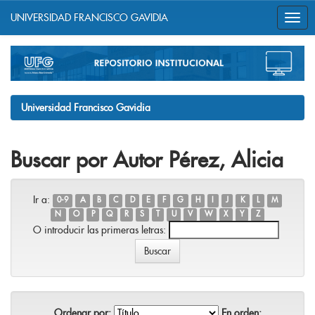
UNIVERSIDAD FRANCISCO GAVIDIA
Skip
navigation
Universidad Francisco Gavidia
Buscar por Autor Pérez, Alicia
Ir a:
0-9
A
B
C
D
E
F
G
H
I
J
K
L
M
N
O
P
Q
R
S
T
U
V
W
X
Y
Z
O introducir las primeras letras:
Ordenar por:
En orden: