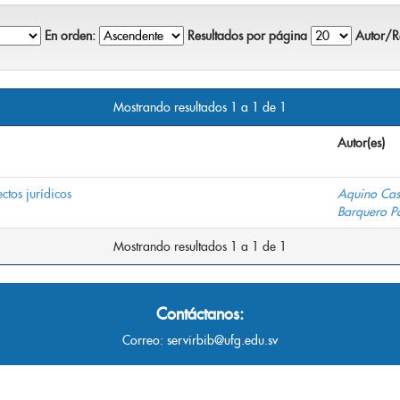
En orden:
Resultados por página
Autor/Re
Mostrando resultados 1 a 1 de 1
Autor(es)
ctos jurídicos
Aquino Cast
Barquero Po
Mostrando resultados 1 a 1 de 1
Contáctanos:
Correo:
servirbib@ufg.edu.sv