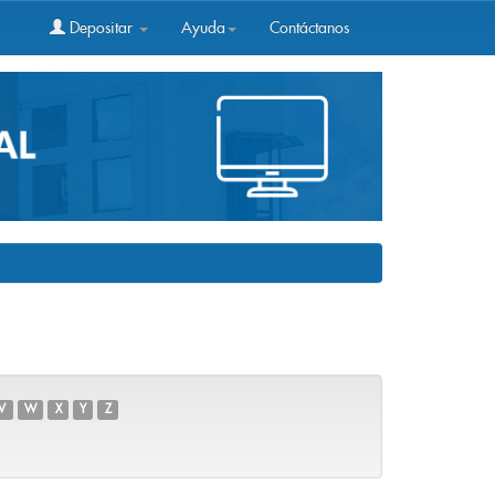
Depositar
Ayuda
Contáctanos
V
W
X
Y
Z