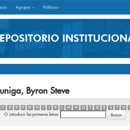
icio
Agrupar
Políticas
Zuniga, Byron Steve
C
D
E
F
G
H
I
J
K
L
M
N
O
P
Q
R
S
T
U
O introducir las primeras letras: