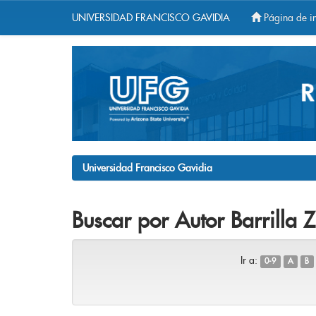
UNIVERSIDAD FRANCISCO GAVIDIA
Página de in
Skip
navigation
Universidad Francisco Gavidia
Buscar por Autor Barrilla 
Ir a:
0-9
A
B