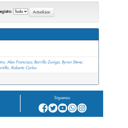
gistro:
ro, Alex Francisco
;
Barrilla Zuniga, Byron Steve
;
rtillo, Roberto Carlos
Síguenos: