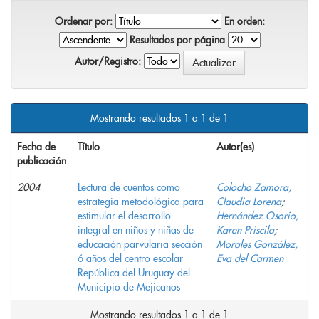
Ordenar por:
En orden:
Resultados por página
Autor/Registro:
Mostrando resultados 1 a 1 de 1
Fecha de
Título
Autor(es)
publicación
2004
Lectura de cuentos como
Colocho Zamora,
estrategia metodológica para
Claudia Lorena
;
estimular el desarrollo
Hernández Osorio,
integral en niños y niñas de
Karen Priscila
;
educación parvularia sección
Morales González,
6 años del centro escolar
Eva del Carmen
República del Uruguay del
Municipio de Mejicanos
Mostrando resultados 1 a 1 de 1