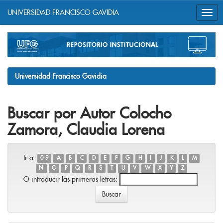
UNIVERSIDAD FRANCISCO GAVIDIA
Skip
navigation
Universidad Francisco Gavidia
Buscar por Autor Colocho
Zamora, Claudia Lorena
Ir a:
0-9
A
B
C
D
E
F
G
H
I
J
K
L
M
N
O
P
Q
R
S
T
U
V
W
X
Y
Z
O introducir las primeras letras: