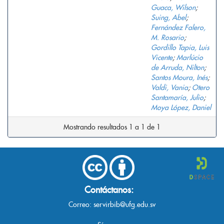
Guaca, Wilson
;
Suing, Abel
;
Fernández Falero,
M. Rosario
;
Gordillo Tapia, Luis
Vicente
;
Marlúcio
de Arruda, Nilton
;
Santos Moura, Inés
;
Valdi, Vania
;
Otero
Santamaría, Julio
;
Moya López, Daniel
Mostrando resultados 1 a 1 de 1
Contáctanos:
Correo:
servirbib@ufg.edu.sv