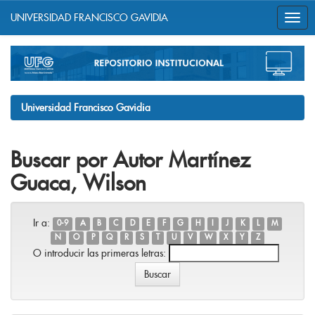
UNIVERSIDAD FRANCISCO GAVIDIA
Skip
navigation
Universidad Francisco Gavidia
Buscar por Autor Martínez
Guaca, Wilson
Ir a:
0-9
A
B
C
D
E
F
G
H
I
J
K
L
M
N
O
P
Q
R
S
T
U
V
W
X
Y
Z
O introducir las primeras letras: