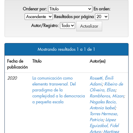
Ordenar por:
En orden:
Resultados por página
Autor/Registro:
Mostrando resultados 1 a 1 de 1
Fecha de
Título
Autor(es)
publicación
2020
La comunicación como
Rossetti, Êmili
elemento transversal. Del
Adami
;
Ribeiro de
paradigma de la
Oliveira, Eliza
;
complejidad a la democracia
Rambhoros, Mizan
;
a pequeña escala
Nogales Bocio,
Antonia Isabel
;
Torres Hermoso,
Patricia
;
López
Eguizábal, Fidel
Arturo
;
Martínez