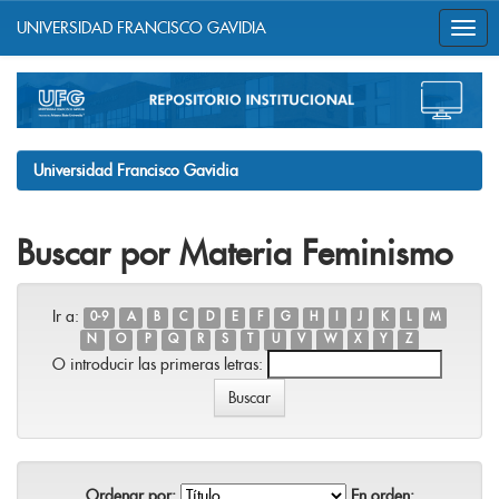
UNIVERSIDAD FRANCISCO GAVIDIA
Skip
navigation
Universidad Francisco Gavidia
Buscar por Materia Feminismo
Ir a:
0-9
A
B
C
D
E
F
G
H
I
J
K
L
M
N
O
P
Q
R
S
T
U
V
W
X
Y
Z
O introducir las primeras letras:
Ordenar por:
En orden: