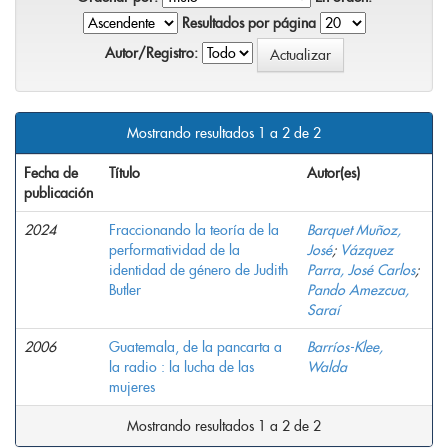
Resultados por página
Autor/Registro:
Mostrando resultados 1 a 2 de 2
Fecha de
Título
Autor(es)
publicación
2024
Fraccionando la teoría de la
Barquet Muñoz,
performatividad de la
José
;
Vázquez
identidad de género de Judith
Parra, José Carlos
;
Butler
Pando Amezcua,
Saraí
2006
Guatemala, de la pancarta a
Barríos-Klee,
la radio : la lucha de las
Walda
mujeres
Mostrando resultados 1 a 2 de 2