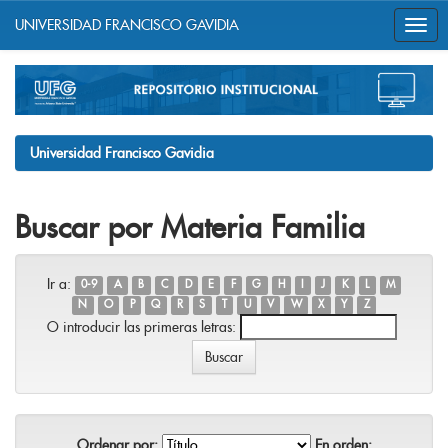
UNIVERSIDAD FRANCISCO GAVIDIA
Skip
navigation
Universidad Francisco Gavidia
Buscar por Materia Familia
Ir a:
0-9
A
B
C
D
E
F
G
H
I
J
K
L
M
N
O
P
Q
R
S
T
U
V
W
X
Y
Z
O introducir las primeras letras:
Ordenar por:
En orden: