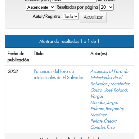
Resultados por página
Autor/Registro:
Mostrando resultados 1 a 1 de 1
Fecha de
Título
Autor(es)
publicación
2008
Ponencias del foro de
Asistentes al Foro de
intelectuales de El Salvador
Intelectuales de El
Salvador.
;
Menéndez
Castro ,José Roland
;
Vargas
Méndez,Jorge
;
Palomo,Benjamín
;
Martínez
Peñate,Ósear
;
Canales,Tirso