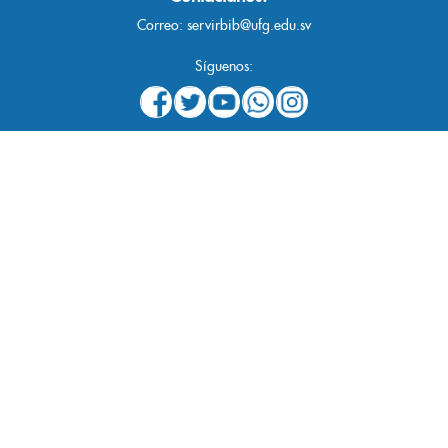
Correo:
servirbib@ufg.edu.sv
Síguenos: