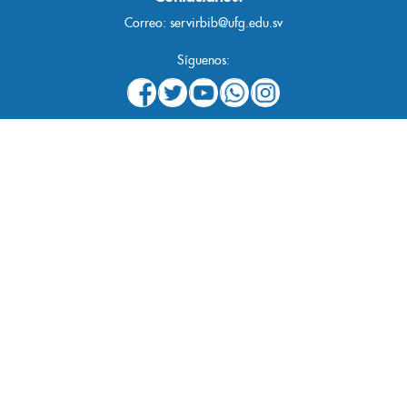
Correo:
servirbib@ufg.edu.sv
Síguenos: