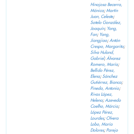
Hinojosa Becerra,
Mónica
;
Martín
Juan, Celeste
;
Sotelo González,
Joaquín
;
Yang,
Fan
;
Yang,
Jiangjiao
;
Antón
Crespo, Margarita
;
Silva Huland,
Gabriel
;
Álvarez
Romero, María
;
Bellido Pérez,
Elena
;
Sánchez
Gutiérrez, Bianca
;
Pineda, Antonio
;
Rivas López,
Helena
;
Azevedo
Coelho, Márcia
;
López Pérez,
Lourdes
;
Olvera
Lobo, María
Dolores
;
Parejo