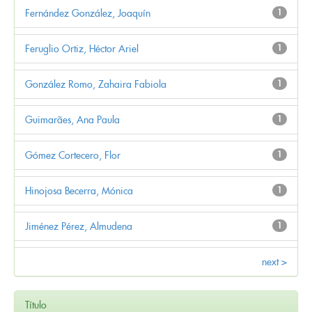
Fernández González, Joaquín
1
Feruglio Ortiz, Héctor Ariel
1
González Romo, Zahaira Fabiola
1
Guimarães, Ana Paula
1
Gómez Cortecero, Flor
1
Hinojosa Becerra, Mónica
1
Jiménez Pérez, Almudena
1
next >
Título