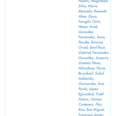
Noemí
;
Magalhães
Silva, Maria
Manuela
;
Resende
Alves, Dora
;
Feruglio Ortiz,
Héctor Ariel
;
González
Fernández, Sara
;
Peralta, Romina
Grisel
;
Terol Rojo,
Gabriel
;
Fernández
González, Joaquín
;
Jiménez Pérez,
Almudena
;
Flores
Borjabad, Salud
Adelaida
;
Guimarães, Ana
Paula
;
López
Eguizábal, Fidel
Arturo
;
Gómez
Cortecero, Flor
;
Ruiz San Miguel,
Francisco Javier
;