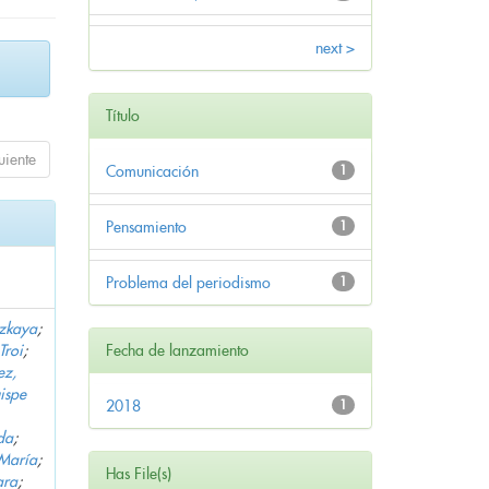
next >
Título
uiente
Comunicación
1
Pensamiento
1
Problema del periodismo
1
zkaya
;
Troi
;
Fecha de lanzamiento
ez,
ispe
2018
1
da
;
María
;
Has File(s)
ara
;