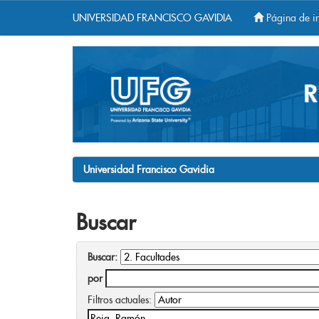
UNIVERSIDAD FRANCISCO GAVIDIA
Página de in
Skip
navigation
Universidad Francisco Gavidia
Buscar
Buscar:
por
Filtros actuales: