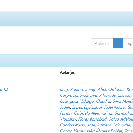
Anterior
1
Sig
Autor(es)
lo XXI
Reig, Ramón
;
Suing, Abel
;
Ordóñez, Kru
Carpio Jiménez, Lilia
;
Alvarado Chávez, 
Rodríguez Hidalgo, Claudia
;
Silva Ménd
Judith
;
López Eguizábal, Fidel Arturo
;
Qu
Farfán, Gabriela Alejandrina
;
Stavinoha,
Vlastislav
;
Flores Borjabad, Salud Adelai
Candón Mena, Jose
;
Romero Calmache, 
García Herrer, Inés
;
Álvarez Robles, Tam