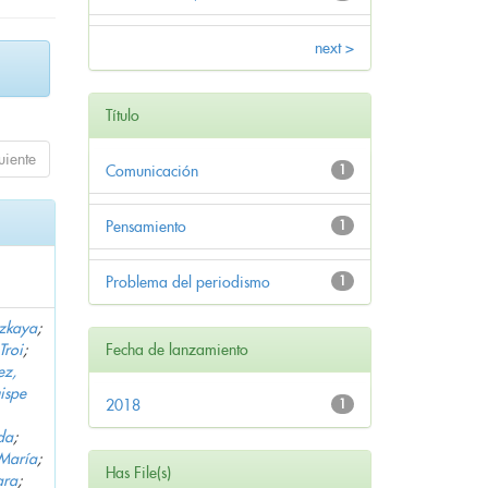
next >
Título
uiente
Comunicación
1
Pensamiento
1
Problema del periodismo
1
zkaya
;
Troi
;
Fecha de lanzamiento
ez,
ispe
2018
1
da
;
María
;
Has File(s)
ara
;