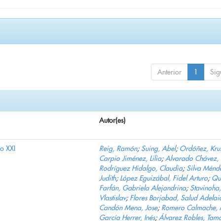
Anterior
1
Sig
Autor(es)
lo XXI
Reig, Ramón
;
Suing, Abel
;
Ordóñez, Kru
Carpio Jiménez, Lilia
;
Alvarado Chávez, 
Rodríguez Hidalgo, Claudia
;
Silva Ménd
Judith
;
López Eguizábal, Fidel Arturo
;
Qu
Farfán, Gabriela Alejandrina
;
Stavinoha,
Vlastislav
;
Flores Borjabad, Salud Adelai
Candón Mena, Jose
;
Romero Calmache, 
García Herrer, Inés
;
Álvarez Robles, Tam