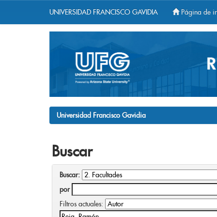
UNIVERSIDAD FRANCISCO GAVIDIA
Página de in
Skip
navigation
Universidad Francisco Gavidia
Buscar
Buscar:
por
Filtros actuales: