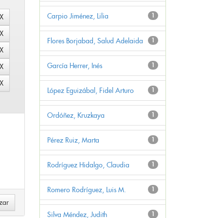
Carpio Jiménez, Lilia
1
Flores Borjabad, Salud Adelaida
1
García Herrer, Inés
1
López Eguizábal, Fidel Arturo
1
Ordóñez, Kruzkaya
1
Pérez Ruiz, Marta
1
Rodríguez Hidalgo, Claudia
1
Romero Rodríguez, Luis M.
1
Silva Méndez, Judith
1