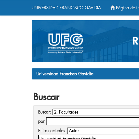
UNIVERSIDAD FRANCISCO GAVIDIA
Página de in
Skip
navigation
Universidad Francisco Gavidia
Buscar
Buscar:
por
Filtros actuales: