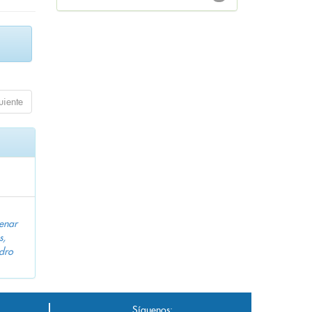
uiente
enar
s,
dro
Síguenos: