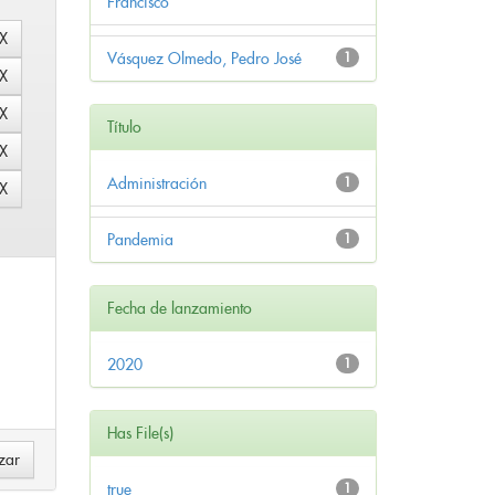
Francisco
Vásquez Olmedo, Pedro José
1
Título
Administración
1
Pandemia
1
Fecha de lanzamiento
2020
1
Has File(s)
true
1