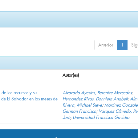
Anterior
1
Sig
Autor(es)
e los recursos y su
Alvarado Ayestas, Berenice Mercedes
;
d de El Salvador en los meses de
Hernandez Rivas, Donniela Anabell
;
Alm
Rivera, Michael Steve
;
Martínez Gonzale
German Francisco
;
Vásquez Olmedo, Pe
José
;
Universidad Francisco Gavidia